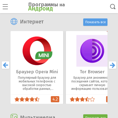
Программы
на
Андроид
Интернет
Показать все
Браузер Opera Mini
Tor Browser
Популярный браузер для
Браузер для анонимного
мобильных телефонов с
посещения сайтов, который
высокой скоростью
скрывает личную
обработки данных,
информацию пользователя
благодаря сжатию
от трекеров и рекламы в
загружаемых страниц.
сети.
4.2
3.8
Мультимедиа
Показать все