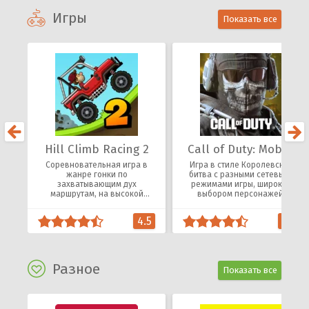
Игры
Показать все
Hill Climb Racing 2
Call of Duty: Mobile
Соревновательная игра в
Игра в стиле Королевская
жанре гонки по
битва с разными сетевыми
захватывающим дух
режимами игры, широким
маршрутам, на высокой
выбором персонажей,
скорости в погоне за кубками
оружия, экипировки.
и наградами.
4.5
4.1
Разное
Показать все