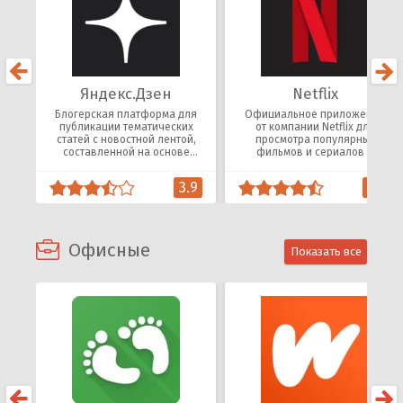
Яндекс.Дзен
Netflix
Блогерская платформа для
Официальное приложение
публикации тематических
от компании Netflix для
статей с новостной лентой,
просмотра популярных
составленной на основе
фильмов и сериалов в
интересов пользователя.
онлайн- и оффлайн-
режимах.
3.9
4.2
Офисные
Показать все