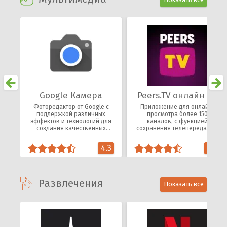
Google Камера
Peers.TV онлайн ТВ
Фоторедактор от Google с
Приложение для онлайн-
поддержкой различных
просмотра более 150
эффектов и технологий для
каналов, с функцией
создания качественных
сохранения телепередач за
селфи и панорамных
последнюю неделю.
снимков.
4.3
4.1
Развлечения
Показать все