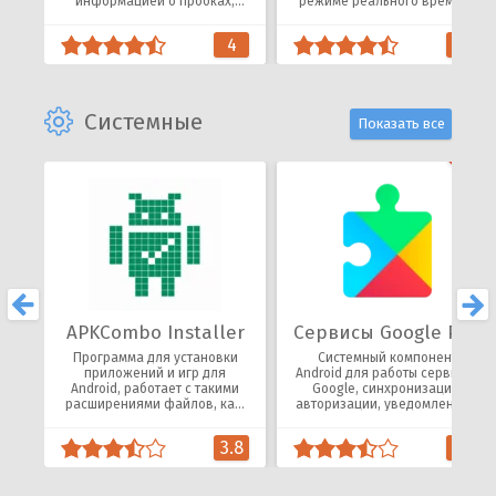
информацией о пробках,
режиме реального времени
камерах, ДТП и дорожных
и доступа к информации о
событиях.
рейсах.
4
4.6
Системные
Показать все
APKCombo Installer
Сервисы Google Play
Программа для установки
Системный компонент
приложений и игр для
Android для работы сервисов
Android, работает с такими
Google, синхронизации,
расширениями файлов, как:
авторизации, уведомлений и
APK, XAPK, APKM, APKS, ZIP,
функций многих
OBB.
приложений.
3.8
3.7