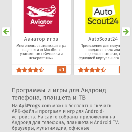
Авиатор игра
AutoScout24
Многопользовательская игра
Приложение для покупки/
на деньги от МостБет с
продажи новых или
уникальным геймплеем и
подержанных авто, с
невероятными
функцией виртуального тест-
коэффициентами.
драйва и базой проверенных
дилеров.
4.1
4.5
Программы и игры для Андроид
телефона, планшета и ТВ
На
ApkProgs.com
можно бесплатно скачать
APK-файлы программ и игр для Android-
устройств. На сайте собраны приложения на
Андроид для телефона, планшета и Android TV:
браузеры, мультимедиа, офисные