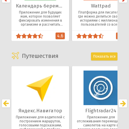
Календарь беременности
Wattpad
Приложение для будущих
Платформа для писателей,
мам, которое позволяет
где можно делиться своими
фиксировать изменения в
историями с миллионами
организме и рассчитать
пользователей со всего
приблизительный день
мира.
родов.
4.6
4.3
Путешествия
Показать все
Яндекс.Навигатор
Flightradar24
Приложение для водителей с
Приложение для
построением маршрутов,
отслеживания перемещения
голосовыми подсказками,
самолетов на карте в