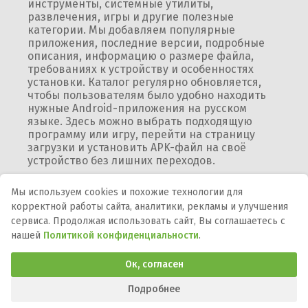
инструменты, системные утилиты,
развлечения, игры и другие полезные
категории. Мы добавляем популярные
приложения, последние версии, подробные
описания, информацию о размере файла,
требованиях к устройству и особенностях
установки. Каталог регулярно обновляется,
чтобы пользователям было удобно находить
нужные Android-приложения на русском
языке. Здесь можно выбрать подходящую
программу или игру, перейти на страницу
загрузки и установить APK-файл на своё
устройство без лишних переходов.
Мы используем cookies и похожие технологии для
корректной работы сайта, аналитики, рекламы и улучшения
Мы в соцсетях:
сервиса. Продолжая использовать сайт, Вы соглашаетесь с
нашей
Политикой конфиденциальности
.
DMCA
Правообладателям
Политика
конфиденциальности
Обратная связь
Ок, согласен
Программы и игры для телефона, планшета и ТВ на Андроид.
APK-файлы, описания, версии, обновления и загрузка.
Подробнее
© 2015-2026 ApkProgs.com