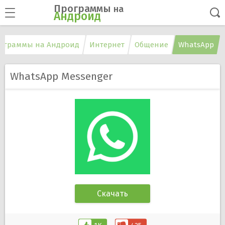
Программы
на
Андроид
ограммы на Андроид
Интернет
Общение
WhatsApp
WhatsApp Messenger
Скачать