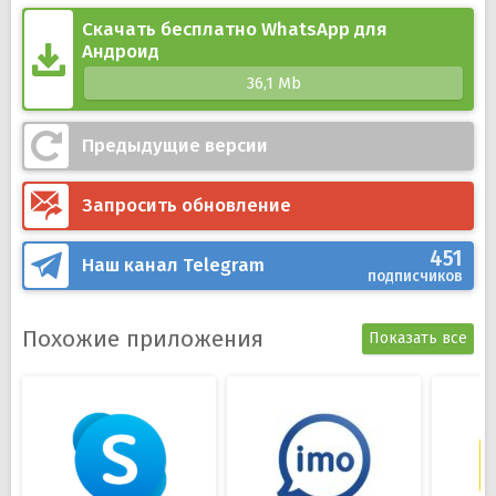
Общение в групповых чатах;
Доставка сообщений, которые были отправлены
Скачать бесплатно WhatsApp для
Андроид
Вам на выключенный телефон;
Большой выбор настроек для персонализации
36,1 Mb
приложения;
Наборы смайлов на любой вкус.
Предыдущие версии
Запросить обновление
451
Наш канал
Telegram
подписчиков
Похожие приложения
Показать все