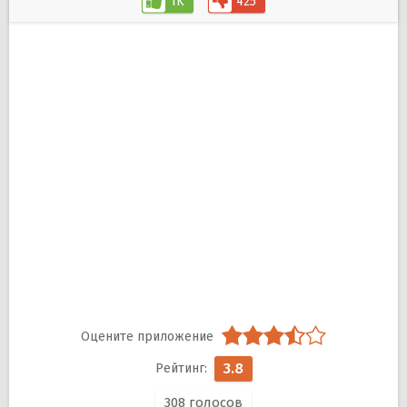
1K
425
3.8
308
голосов