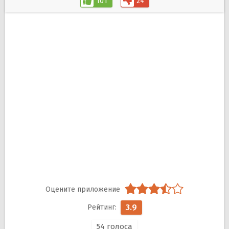
101
24
3.9
54
голоса