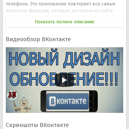
телефона. Это приложение повторяет все самые
полезные функции, которые доступны на сайте
соцсети — просмотр ленты новостей, фотографий,
Показать полное описание
видео, прослушивание музыки, добавление новых
друзей, обмен текстовыми сообщениями.
Видеообзор ВКонтакте
Обратите внимание, что Вы можете отправлять
картинки, музыку, видео прямо с собственного
телефона. Разработчики заложили в ВКонтакте для
Android некоторые удобные и полезные виджеты
для рабочего стола. Вы можете быстро
прослушивать свои аудиозаписи со странички ВК,
просматривать свежие новости, получать
оповещения о днях рождениях ваших друзей.
Приложение ВКонтакте для Андроид скачать
можно бесплатно и без регистрации с нашего
сайта.
Скриншоты ВКонтакте
Основные особенности ВКонтакте для