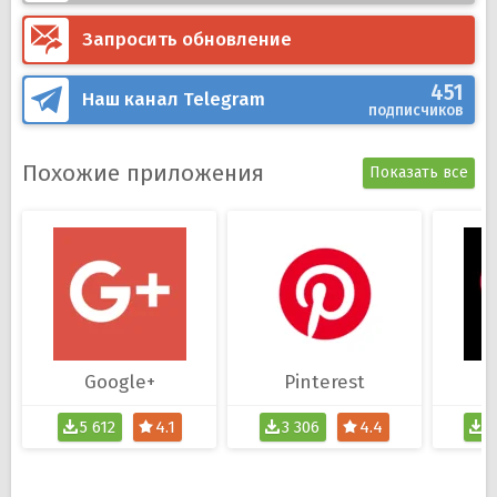
Запросить обновление
451
Наш канал
Telegram
подписчиков
Похожие приложения
Показать все
Google+
Pinterest
5 612
4.1
3 306
4.4
3