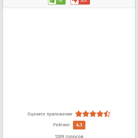
1K
503
4.1
1209
голосов