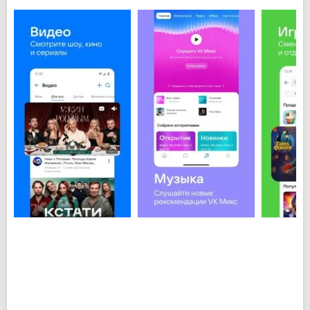
Android:
Обмен сообщениями с зарегистрированными в
социальной сети пользователями;
Добавление на свою страничку картинок, фото,
видео, музыки;
Виджеты для рабочего стола телефона;
Поиск и посещение страниц миллионов
пользователей ВКонтакте;
Синхронизация контактов телефона с Вашим
аккаунтом в соцсети.