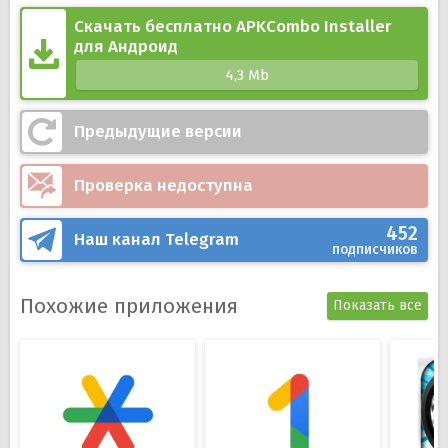
Высокая скорость установки.
Скачать бесплатно APKCombo Installer
для Андроид
4,3 Mb
Предыдущие версии
Проверка недоступна
452
Наш канал
Telegram
подписчиков
Похожие приложения
Показать все