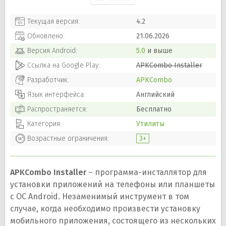
Текущая версия:
4.2
Обновлено:
21.06.2026
Версия
Android
:
5.0
и выше
Ссылка на Google Play:
APKCombo Installer
Разработчик:
APKCombo
Язык интерфейса:
Английский
Распространяется:
Бесплатно
Категория:
Утилиты
Возрастные ограничения:
3+
APKCombo Installer
– программа-инсталлятор для
установки приложений на телефоны или планшеты
с ОС Android. Незаменимый инструмент в том
случае, когда необходимо произвести установку
мобильного приложения, состоящего из нескольких