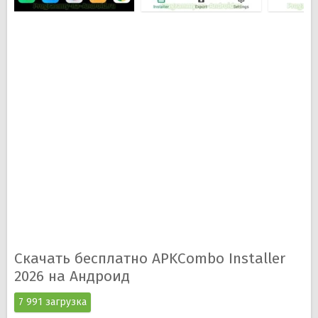
разделенных APK-файлов проходит быстро и
комфортно.
Обратите внимание, что APK Комбо Инсталлер
инсталлирует только те файлы, которые выбирает
пользователь и не гарантирует, что они будут
корректно работать на вашем девайсе.
Основные особенности APKCombo
Installer для Android:
Установка приложений, которых нет в магазине
Google Play;
Установка приложений, на которые действуют
различные ограничения;
Скачать бесплатно APKCombo Installer
Экспорт установленных приложений;
2026 на Андроид
Установка приложений с расширениями XAPK,
APKM и др.;
7 991 загрузка
Минималистичный интерфейс;