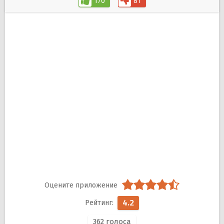
170
81
4.2
362
голоса