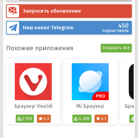
Запросить обновление
450
Наш канал
Telegram
подписчиков
Похожие приложения
Показать все
Браузер Vivaldi
Mi Браузер
2 593
4.3
4 280
4.1
2