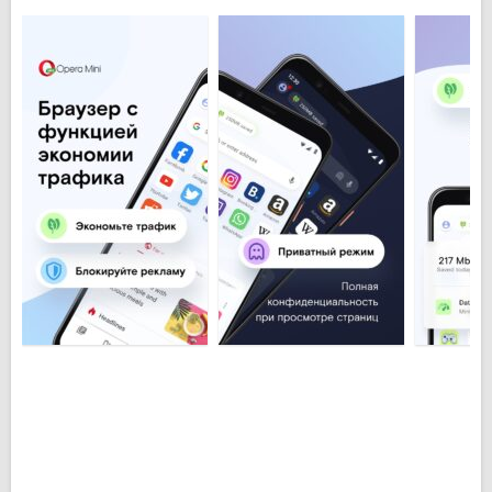
Основные особенности Браузер Opera
Mini для Android:
Быстрая загрузка сайтов и веб-страниц;
Экономия мобильного трафика до 90%;
Встроенный блокировщик рекламы;
Менеджер загрузок для файлов, видео и музыки;
Сохранение страниц для чтения без интернета;
ИИ-помощник Aria внутри браузера;
Быстрый доступ к избранным сайтам;
Удобная работа на телефонах и планшетах.