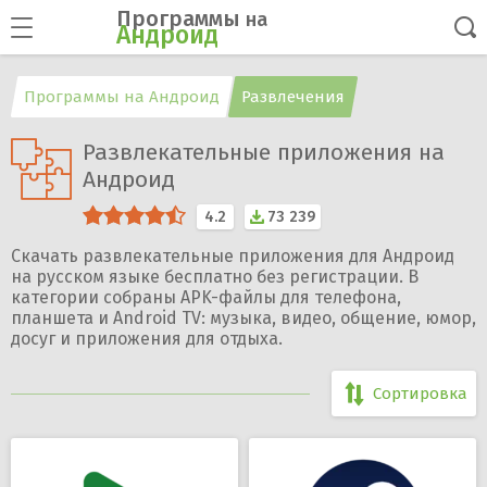
Программы
на
Андроид
Программы на Андроид
Развлечения
Развлекательные приложения на
Андроид
4.2
73 239
Скачать развлекательные приложения для Андроид
на русском языке бесплатно без регистрации. В
категории собраны APK-файлы для телефона,
планшета и Android TV: музыка, видео, общение, юмор,
досуг и приложения для отдыха.
Сортировка