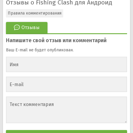
Отзывы о Fishing Clash для Андроид
Правила комментирования
Отзывы
Напишите свой отзыв или комментарий
Ваш E-mail не будет опубликован.
Имя
E-mail
Текст комментария