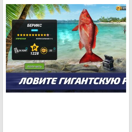
выбывает один игрок. Побеждает сильнейший
рыбак.
Основные особенности Fishing Clash для
Android:
Реалистичные трехмерные пейзажи;
Самые экзотические места для рыбной ловли;
Большой выбор рыб разных пород;
Возможность состязаться с другими игроками;
Один из лучших симуляторов рыбалки среди
аналогичных приложений.