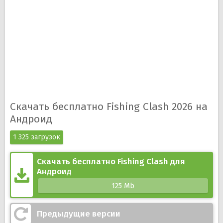
Скачать бесплатно Fishing Clash 2026 на
Андроид
1 325 загрузок
Скачать бесплатно Fishing Clash для
Андроид
125 Mb
Предыдущие версии