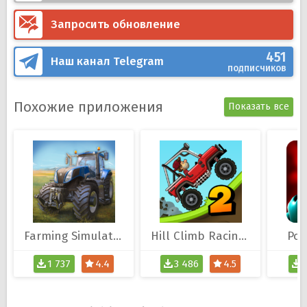
Запросить обновление
451
Наш канал
Telegram
подписчиков
Похожие приложения
Показать все
Farming Simulator 16
Hill Climb Racing 2
Pow
1 737
4.4
3 486
4.5
2