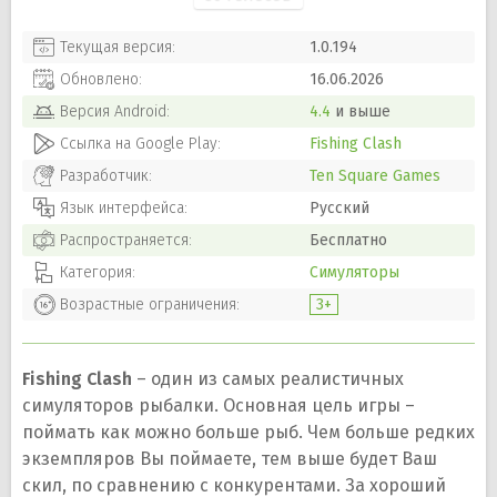
Текущая версия:
1.0.194
Обновлено:
16.06.2026
Версия
Android
:
4.4
и выше
Ссылка на Google Play:
Fishing Clash
Разработчик:
Ten Square Games
Язык интерфейса:
Русский
Распространяется:
Бесплатно
Категория:
Симуляторы
Возрастные ограничения:
3+
Fishing Clash
– один из самых реалистичных
симуляторов рыбалки. Основная цель игры –
поймать как можно больше рыб. Чем больше редких
экземпляров Вы поймаете, тем выше будет Ваш
скил, по сравнению с конкурентами. За хороший