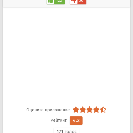
122
50
4.2
171
голос