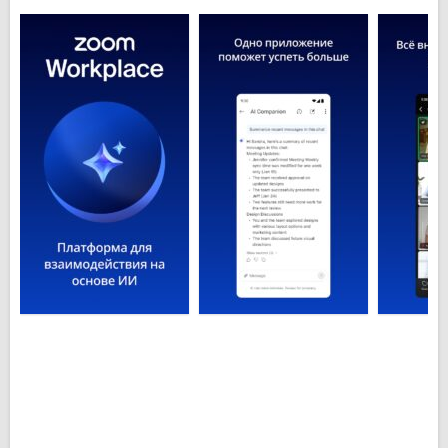
телефона или планшета. Zoom синхронизируется с
Вашим календарем, что позволяет организовывать
или участвовать в видеочатах самым оптимальным
образом.
Приложение для проведения видеоконференций
Zoom для Андроид скачать
можно бесплатно на
русском языке с нашего сайта.
Основные особенности Zoom для
Android:
Обмен файлами через чат со всех популярных
мессенджеров;
Возможность записать видеоконференцию для
повторного просмотра;
Синхронизация приложения с календарем
устройства;
Возможность общаться в групповых чатах и