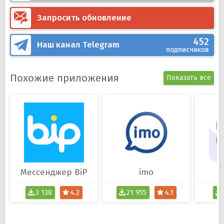
Запросить обновление
452
Наш канал
Telegram
подписчиков
Похожие приложения
Показать все
Мессенджер BiP
imo
3 138
4.2
21 955
4.1