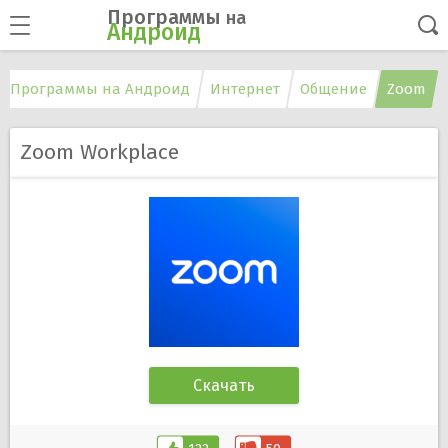
Программы
на
Андроид
Программы на Андроид
Интернет
Общение
Zoom
Zoom Workplace
Скачать