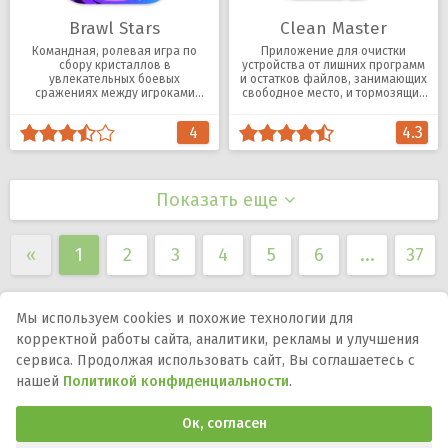
Brawl Stars
Clean Master
Командная, ролевая игра по
Приложение для очистки
сбору кристаллов в
устройства от лишних программ
увлекательных боевых
и остатков файлов, занимающих
сражениях между игроками
свободное место, и тормозящих
онлайн и оффлайн.
работу.
4
4.3
Показать еще
«
1
2
3
4
5
6
...
37
Мы используем cookies и похожие технологии для
корректной работы сайта, аналитики, рекламы и улучшения
Мы в соцсетях:
сервиса. Продолжая использовать сайт, Вы соглашаетесь с
нашей
Политикой конфиденциальности
.
DMCA
Правообладателям
Политика
конфиденциальности
Обратная связь
Ок, согласен
Программы и игры для телефона, планшета и ТВ на Андроид.