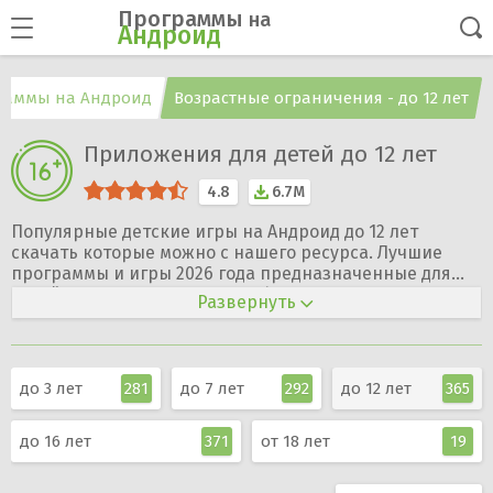
Программы
на
Андроид
раммы на Андроид
Возрастные ограничения - до 12 лет
Приложения для детей до 12 лет
4.8
6.7M
Популярные детские игры на Андроид до 12 лет
скачать которые можно с нашего ресурса. Лучшие
программы и игры 2026 года предназначенные для
детей 12 лет на Андроид телефон, планшет, ТВ скачать
Развернуть
APK файлы бесплатно на русском языке Вы можете на
большой скорости и без регистрации. Список всех
приложений для детей до 12 лет.
до 3 лет
281
до 7 лет
292
до 12 лет
365
до 16 лет
371
от 18 лет
19