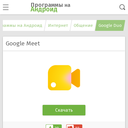
Программы
на
Андроид
граммы на Андроид
Интернет
Общение
Google Duo
Google Meet
Скачать