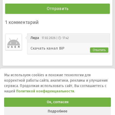
1
комментарий
Лида
17.02.2026
17:42
Скачать канал BiP
Ответить
Мы используем cookies и похожие технологии для
корректной работы сайта, аналитики, рекламы и улучшения
Мы в соцсетях:
сервиса. Продолжая использовать сайт, Вы соглашаетесь с
нашей
Политикой конфиденциальности
.
DMCA
Правообладателям
Политика
конфиденциальности
Обратная связь
Ок, согласен
Программы и игры для телефона, планшета и ТВ на Андроид.
APK-файлы, описания, версии, обновления и загрузка.
Подробнее