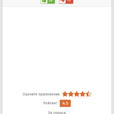
38
10
4.5
24
голоса