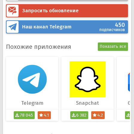
Запросить обновление
450
Наш канал
Telegram
подписчиков
Похожие приложения
Показать все
Telegram
Snapchat
Go
78 045
4.1
6 382
4.2
2