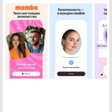
попробовать им написать. Дарите своим друзьям
разнообразные подарки. Один подарок может
говорить больше, чем тысячи слов. Приложение
Мамба (Mamba) для Андроид скачать
можно
бесплатно и без регистрации с нашего сайта.
Основные особенности Мамба для
Android:
Никаких границ для общения – общайтесь с
людьми со всего мира;
Вы точно найдете именно те отношения, которых
вам не хватает на данный момент;
Возможность дарить друзьям подарки;
Авторизуйтесь через социальные сети —
ВКонтакте
,
Одноклассники
,
Facebook
.
Приложение абсолютно бесплатное, его можно
скачать за считанные секунды.