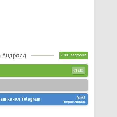
а Андроид
2 003 загрузки
41 Mb
450
аш канал
Telegram
подписчиков