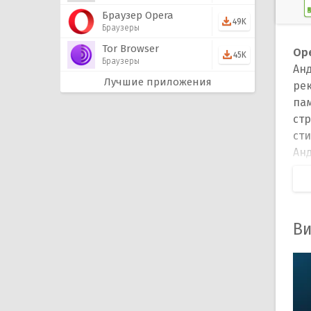
Браузер Opera
49K
Браузеры
Tor Browser
Ope
45K
Браузеры
Ан
Лучшие приложения
ре
па
ст
ст
Ан
нес
Со
уди
по
Ви
по
игр
сс
Ва
оди