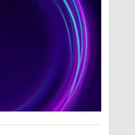
 сможете анонимно посещать любые сайты.
рует разрядку аккумулятора телефона.
а. Благодаря встроенному блокировщику
желательный контент блокируется. Это
ращая ее.
:
апросов);