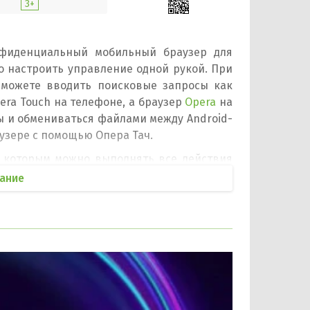
3+
фиденциальный мобильный браузер для
о настроить управление одной рукой. При
 можете вводить поисковые запросы как
era Touch на телефоне, а браузер
Opera
на
ы и обмениваться файлами между Android-
узере с помощью Опера Тач.
 в которым можно выполнять все действия
пку быстрого доступа, которую прекрасно
ание
е открыть меню вкладок, перезагрузить
ругие устройства, например, компьютер.
 позволяет открывать или отправлять
го прикосновения.
 на высоком уровне. Для защиты данных
 браузере пользователь защищен от сбора
Opera Touch на свой Андроид телефон или