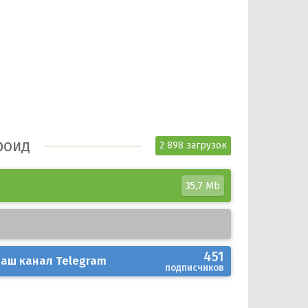
роид
2 898 загрузок
35,7 Mb
451
аш канал
Telegram
подписчиков