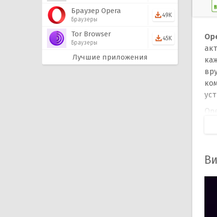
Браузер Opera
49K
Браузеры
Tor Browser
Op
45K
Браузеры
ак
Лучшие приложения
ка
вру
ко
уст
Op
од
ви
ус
Фу
Ви
ра
Бе
ис
да