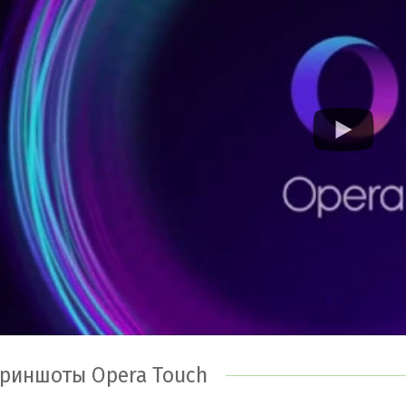
аншет, и, благодаря приватному режиму просмотра. Вы
аузер следит за перегревом устройства и контроли
пользуя Opera Touch, Вы забудете, что такое реклам
кламы, при каждом включении компонента, весь не
ожительно влияет на загрузку страниц, значительно сок
новные особенности Opera Touch для Android
правление браузером одной рукой;
ысокая скорость поиска (голосовой поиск, ручной ввод з
нопка быстрого доступа;
инхронизация с десктопной версией браузера Opera;
ысокий уровень безопасности;
локировка рекламы.
риншоты Opera Touch