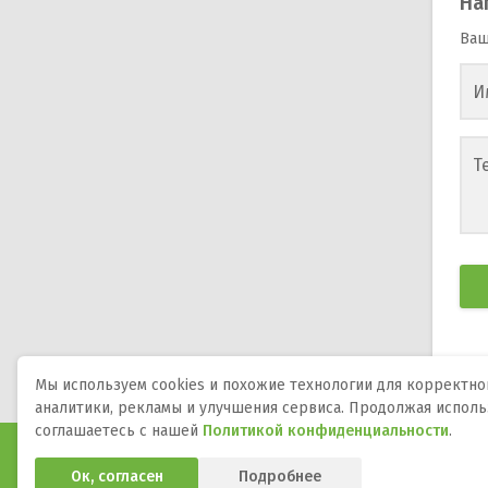
На
Ваш
И
Т
Мы используем cookies и похожие технологии для корректной
аналитики, рекламы и улучшения сервиса. Продолжая исполь
соглашаетесь с нашей
Политикой конфиденциальности
.
Программы и игры для телефона, планшета и ТВ на А
Ок, согласен
Подробнее
APK-файлы, описания, версии, обновления и загрузка