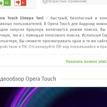
Возрастные ограничения:
42
4
era Touch (Опера Тач)
– быстрый, безопасный и кон
тивных пользователей. В Opera Touch для Андроид можн
ждом запуске браузера включается режим поиска. Вы
чную, так и с помощью голосового поиска. Используя Op
мпьютере, Вы сможете просматривать одни и те же сайт
ройством и ПК. Отсканируйте QR-код появившийся в бра
era Touch позиционирует себя, как веб-обозреватель,
ной рукой. Все функции поиска настроены на одну кно
Показать полное опис
дно на экране телефона. Удерживая кнопку, Вы может
тройство, закрывать вкладки или отправлять их на д
нкция неразрывного серфинга между устройствами
деообзор Opera Touch
зличные ссылки, видеоролики и заметки с помощью одно
зопасность серфинга в Opera Touch поддерживается
пользуется технология сквозного шифрования. Так же в
нных и сторонних файлов cookie. Достаточно скачать 