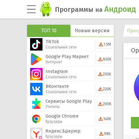
Андроид
Программы
на
ТОП 10
Новые версии
Прог
TikTok
1.5M
Социальные сети
Op
Google Play Маркет
630K
Интернет
Instagram
230K
Социальные сети
ВКонтакте
220K
Социальные сети
Сервисы Google Play
200K
Утилиты
Google Chrome
140K
Браузеры
Яндекс.Браузер
98K
Браузеры