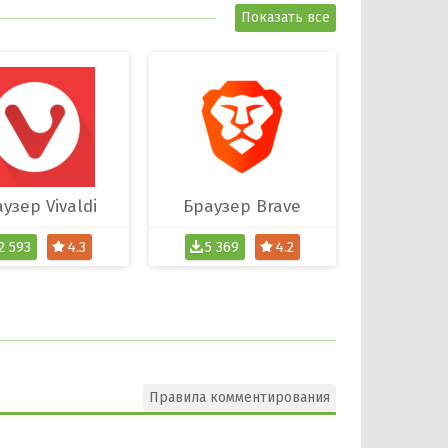
Показать все
узер Vivaldi
Браузер Brave
2 593
4.3
5 369
4.2
Правила комментирования