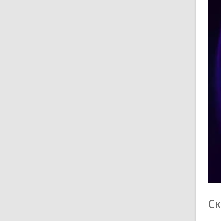
пл
Бр
Ис
ре
пол
Ос
У
В
К
С
В
Б
Ск