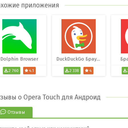
хожие приложения
Dolphin Browser
DuckDuckGo Браузер
Бра
2 760
4.1
2 338
4
зывы о Opera Touch для Андроид
Отзывы