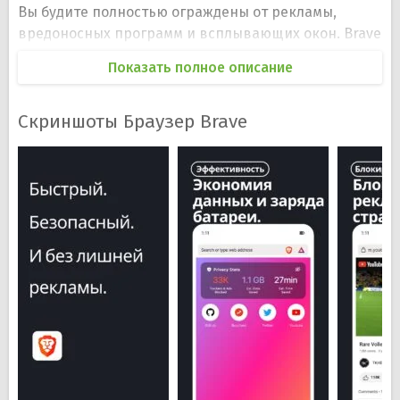
Вы будите полностью ограждены от рекламы,
вредоносных программ и всплывающих окон. Brave
не требует установки дополнительных плагинов –
Показать полное описание
все необходимое уже включено разработчиками в
стандартные настройки браузера.
Скриншоты Браузер Brave
Скачайте Brave браузер на Андроид телефон или
планшет и оцените все его преимущества –
высокая скорость загрузки страниц, повышенная
производительность, защита от рекламы и
вирусов. Помимо этого, браузер Браве увеличивает
быстродействие Андроид до четырех раз, экономит
мобильный трафик и заряд батареи. Если Вы часто
пользуетесь общественным Wi-Fi, Ваши личные
данные находятся под угрозой, а система
становится более уязвимой к проникновению.
Brave надежно защищает Интернет-соединение и
блокирует рекламу.
Браузер Браве на русском языке имеет небольшой