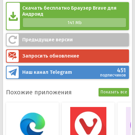
использовании общественного Wi-Fi;
Скачать бесплатно Браузер Brave для
Экономия мобильного трафика и заряда батареи;
Андроид
Предупреждение о посещении подозрительных
141 Mb
сайтов и Интернет-ресурсов.
Предыдущие версии
Запросить обновление
451
Наш канал
Telegram
подписчиков
Похожие приложения
Показать все