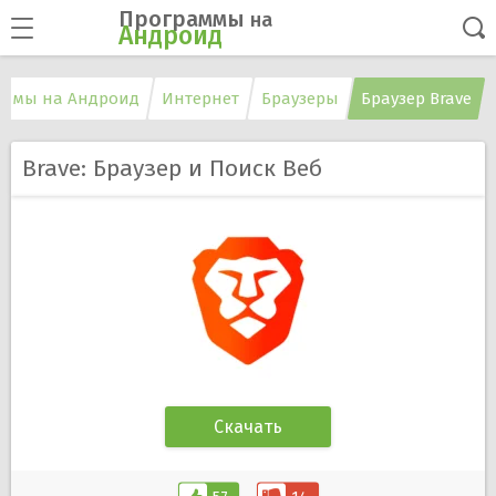
Программы
на
Андроид
ммы на Андроид
Интернет
Браузеры
Браузер Brave
Brave: Браузер и Поиск Веб
Скачать