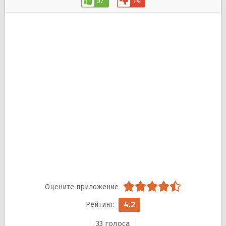
57
14
4.2
33
голоса