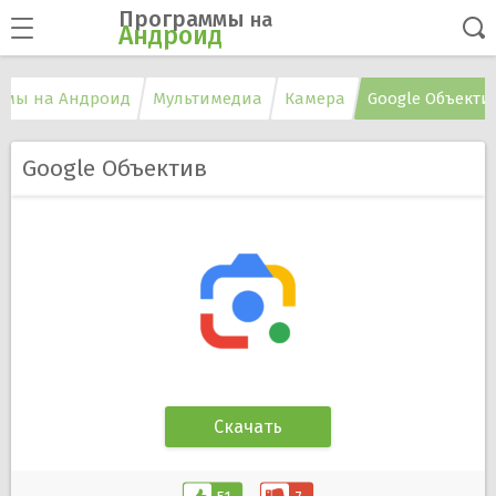
Программы
на
Андроид
ммы на Андроид
Мультимедиа
Камера
Google Объекти
Google Объектив
Скачать