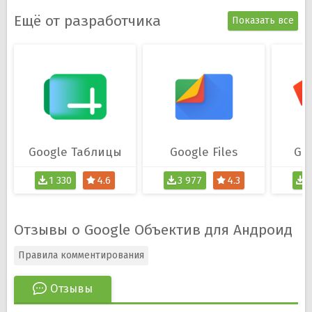
Ещё от разработчика
Показать все
Google Таблицы
Google Files
Goo
1 330
4.6
3 977
4.3
3
Отзывы о Google Объектив для Андроид
Правила комментирования
Отзывы