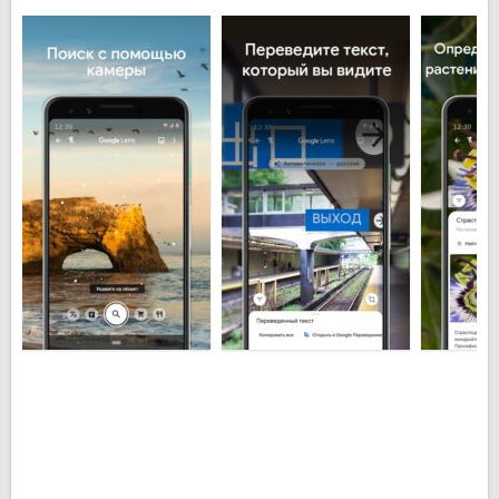
и создать новое мероприятие в календаре.
Сохранить длинный абзац из текста или сложный
код. Познавайте окружающую Вас флору и фауну,
узнавайте названия цветов и животных, насколько
они опасны или. Наоборот, безобидны. В
путешествии Вы можете узнавать интересные
факты о местных достопримечательностях,
графики работы заведений и другую полезную
информацию об инфраструктуре города, в котором
находитесь. Распознавайте бренды платьев,
аксессуаров или мебели, названия блюд в
ресторане и многое другое. Возможности Google
Объектив бесконечны.
Основные особенности Google Объектив
для Android:
Поиск самых разнообразных товаров в