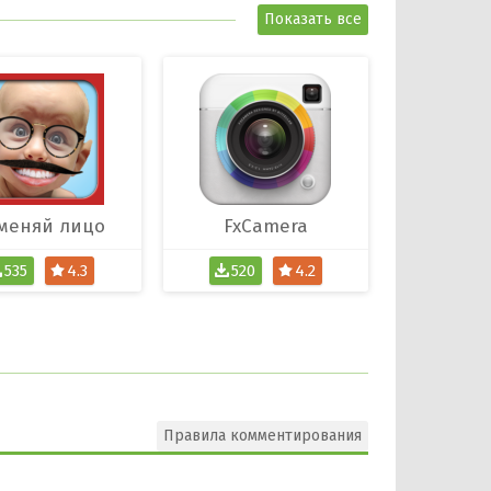
Показать все
меняй лицо
FxCamera
535
4.3
520
4.2
Правила комментирования