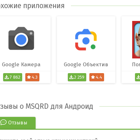
хожие приложения
Google Камера
Google Объектив
По
7 862
4.3
2 259
4.4
зывы о MSQRD для Андроид
Отзывы