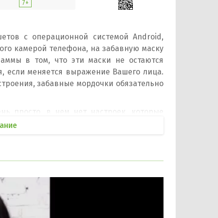
7+
тов с операционной системой Android,
ого камерой телефона, на забавную маску
аммы в том, что эти маски не остаются
, если меняется выражение Вашего лица.
троения, забавные мордочки обязательно
ь просто, в нем нет настроек, которые
ает в автоматическом режиме. Кроме того,
ание
дачу. Для начала, нужно определиться с
ажение Вашего лица – обработка может
ся на задней панели телефона, и через
кую камеру Вы будите снимать свое лицо,
ет Ваше лицо, определит его мимику и
о бесплатно и без регистрации с нашего