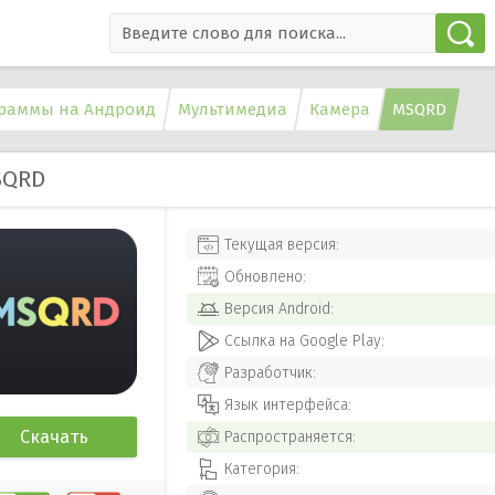
раммы на Андроид
Мультимедиа
Камера
MSQRD
SQRD
Текущая версия:
Обновлено:
Версия
Android
:
Ссылка на Google Play:
Разработчик:
Язык интерфейса:
Скачать
Распространяется:
Категория: