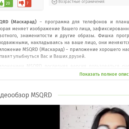
Возрастные ограничения:
20
7
QRD (Маскарад)
– программа для телефонов и планше
торая меняет изображение Вашего лица, зафиксированн
вотного, знаменитости и другие образы. Фишка прогр
подвижными, накладываясь на ваше лицо, они меняются
иложение MSQRD (Маскарад) – приложение хорошего нас
тавят улыбнуться Вас и Ваших друзей.
иложением MSQRD последняя версия пользоваться очен
но регулировать и менять, потому что программа работ
Показать полное опис
иложение русифицировано, что еще больше облегчит за
мерой, через которую будет обрабатываться изобр
оисходить через основную камеру, которая находит
деообзор MSQRD
онтальную – она находится спереди. Неважно через ка
иложение Маскарад
на Андроид автоматически выбер
ожит веселую рожицу поверх него.
иложение
MSQRD (Маскарад) для Андроид скачать
можн