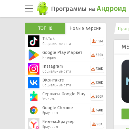
Андроид
Программы
на
ТОП 10
Новые версии
Прог
TikTok
1.5M
Социальные сети
M
Google Play Маркет
630K
Интернет
Instagram
230K
Социальные сети
ВКонтакте
220K
Социальные сети
Сервисы Google Play
200K
Утилиты
Google Chrome
140K
Браузеры
Яндекс.Браузер
98K
Браузеры