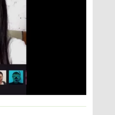
 большой выбор масок, которые можно
в, музыкантов, актеров, публичных людей.
 мордами животных.
авальными масками.
ет сделать Ваши эмоции более яркими,
няются новыми образами. Создав удачный
 фото или видео, можно оставить его в
Facebook
, поделиться с друзьями.
 ими в социальных сетях.