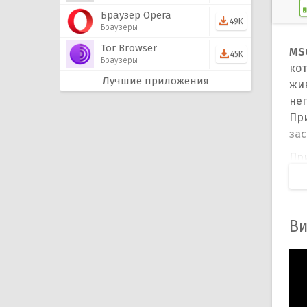
Браузер Opera
49K
Браузеры
Tor Browser
MS
45K
Браузеры
ко
Лучшие приложения
жи
не
Пр
зас
Пр
нуж
пр
ка
пр
Ви
фр
пр
нал
Пр