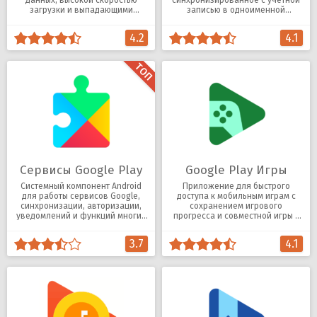
данных, высокой скоростью
синхронизированное с учетной
загрузки и выпадающими
записью в одноименной
подсказками.
социальной сети.
4.2
4.1
Сервисы Google Play
Google Play Игры
Системный компонент Android
Приложение для быстрого
для работы сервисов Google,
доступа к мобильным играм с
синхронизации, авторизации,
сохранением игрового
уведомлений и функций многих
прогресса и совместной игры с
приложений.
другими игроками.
3.7
4.1