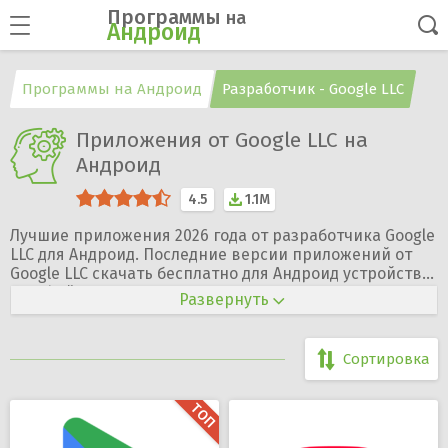
Программы
на
Андроид
Программы на Андроид
Разработчик - Google LLC
Приложения от Google LLC на
Андроид
4.5
1.1M
Лучшие приложения 2026 года от разработчика Google
LLC для Андроид. Последние версии приложений от
Google LLC скачать бесплатно для Андроид устройств
APK файлы на русском языке.
Официальный сайт разработчика —
Развернуть
https://about.google
Сортировка