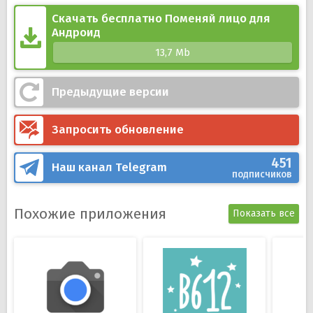
Большая панель настроек, инструментов и
Скачать бесплатно Поменяй лицо для
элементов;
Андроид
Можно делиться измененными фото через
13,7 Mb
социальные сети.
Предыдущие версии
Запросить обновление
451
Наш канал
Telegram
подписчиков
Похожие приложения
Показать все