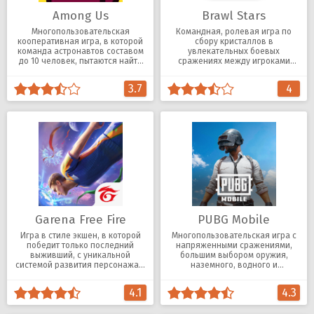
Among Us
Brawl Stars
Многопользовательская
Командная, ролевая игра по
кооперативная игра, в которой
сбору кристаллов в
команда астронавтов составом
увлекательных боевых
до 10 человек, пытаются найти
сражениях между игроками
предателя.
онлайн и оффлайн.
3.7
4
Garena Free Fire
PUBG Mobile
Игра в стиле экшен, в которой
Многопользовательская игра с
победит только последний
напряженными сражениями,
выживший, с уникальной
большим выбором оружия,
системой развития персонажа и
наземного, водного и
навыков.
воздушного транспорта.
4.1
4.3