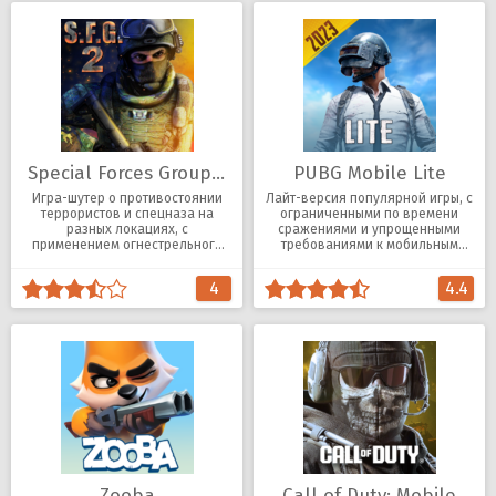
Special Forces Group 2
PUBG Mobile Lite
Игра-шутер о противостоянии
Лайт-версия популярной игры, с
террористов и спецназа на
ограниченными по времени
разных локациях, с
сражениями и упрощенными
применением огнестрельного
требованиями к мобильным
оружия, гранат, ножей.
устройствам.
4
4.4
Zooba
Call of Duty: Mobile