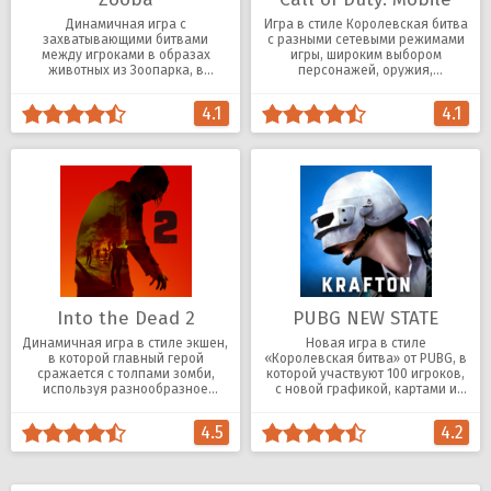
Динамичная игра с
Игра в стиле Королевская битва
захватывающими битвами
с разными сетевыми режимами
между игроками в образах
игры, широким выбором
животных из Зоопарка, в
персонажей, оружия,
традициях Королевской битвы.
экипировки.
4.1
4.1
Into the Dead 2
PUBG NEW STATE
Динамичная игра в стиле экшен,
Новая игра в стиле
в которой главный герой
«Королевская битва» от PUBG, в
сражается с толпами зомби,
которой участвуют 100 игроков,
используя разнообразное
с новой графикой, картами и
оружие.
стратегиями.
4.5
4.2