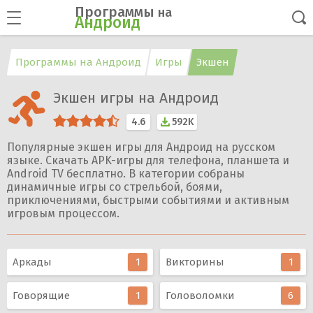
Программы
на
Андроид
Программы на Андроид
Игры
Экшен
Экшен игры на Андроид
4.6
592K
Популярные экшен игры для Андроид на русском
языке. Скачать APK-игры для телефона, планшета и
Android TV бесплатно. В категории собраны
динамичные игры со стрельбой, боями,
приключениями, быстрыми событиями и активным
игровым процессом.
Аркады
1
Викторины
1
Говорящие
1
Головоломки
6