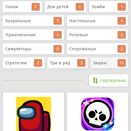
Гонки
5
Для детей
1
Зомби
1
Казуальные
5
Настольные
4
Приключения
4
Ролевые
5
Симуляторы
6
Спортивные
2
Стратегии
2
Три в ряд
3
Экшен
11
Сортировка