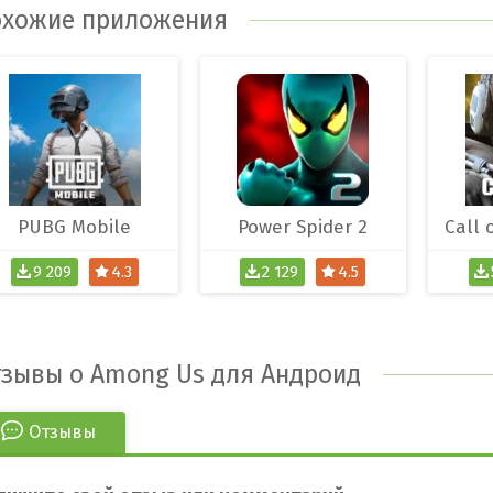
хожие приложения
PUBG Mobile
Power Spider 2
Call 
9 209
4.3
2 129
4.5
зывы о Among Us для Андроид
Отзывы