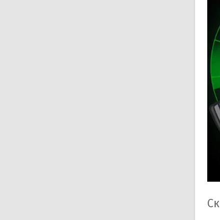
Ос
М
П
У
С
В
Ск