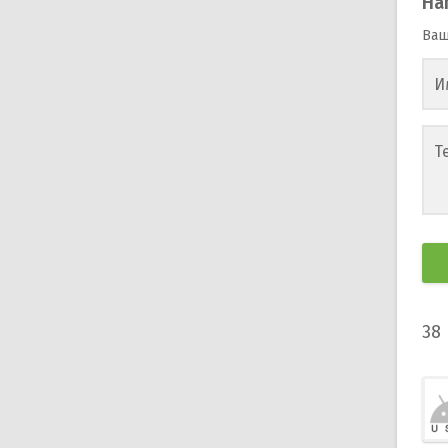
На
Ваш
И
Т
38