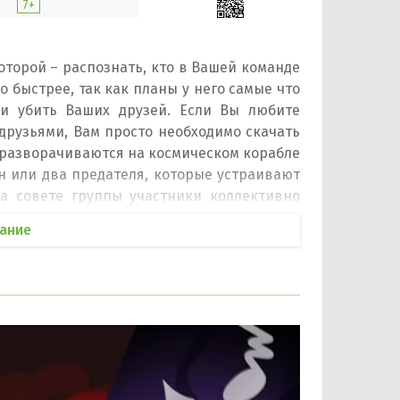
7+
оторой – распознать, кто в Вашей команде
 быстрее, так как планы у него самые что
и убить Ваших друзей. Если Вы любите
друзьями, Вам просто необходимо скачать
 разворачиваются на космическом корабле
н или два предателя, которые устраивают
а совете группы участники коллективно
за борт корабля в открытый космос.
ание
 но интересный геймплей. В игре Амонг Ас
досталась роль предателя, Вам необходимо
. Чем лучше Вы будите водить за нос всю
ь астронавта – выявить предателя до того,
обирается совет. Каждый игрок убеждает
жения. После чего проходит голосование.
ткрытый космос.