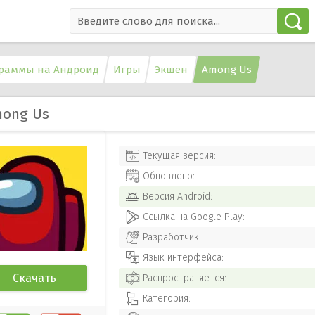
раммы на Андроид
Игры
Экшен
Among Us
ong Us
Текущая версия:
Обновлено:
Версия
Android
:
Ссылка на Google Play:
Разработчик:
Язык интерфейса:
Скачать
Распространяется:
Категория: