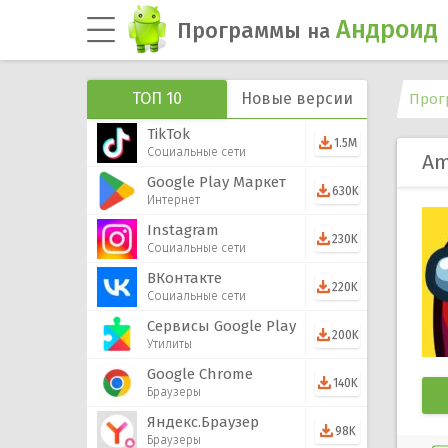
Андроид
Программы
на
ТОП 10
Новые версии
Прог
TikTok
1.5M
Социальные сети
Am
Google Play Маркет
630K
Интернет
Instagram
230K
Социальные сети
ВКонтакте
220K
Социальные сети
Сервисы Google Play
200K
Утилиты
Google Chrome
140K
Браузеры
Яндекс.Браузер
98K
Браузеры