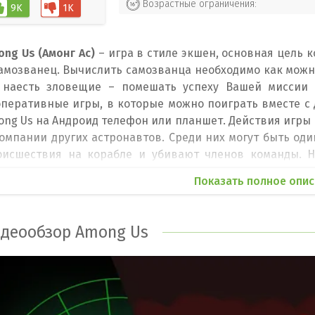
Возрастные ограничения:
9K
1K
ng Us (Амонг Ас)
– игра в стиле экшен, основная цель к
амозванец. Вычислить самозванца необходимо как можно
 наесть зловещие – помешать успеху Вашей миссии 
оперативные игры, в которые можно поиграть вместе с 
ong Us на Андроид телефон или планшет. Действия игры
омпании других астронавтов. Среди них могут быть оди
оисшествия на корабле и убивают членов команды. Н
ают, кто вероятнее всего предатель и выбрасывают его 
Показать полное опис
mong Us для Андроид, на первый взгляд, очень простой,
ь две роли – предатель и обычный астронавт. Если Вам 
траивать поломки на корабле и убивать членов команды
деообзор Among Us
анду, тем дольше Вы будите оставаться на корабле. Цел
к он перебьет всю команду. После каждого убийства с
гих, что он не предатель и высказывает свои предполо
равший больше всего голосов изгоняется с корабля в о