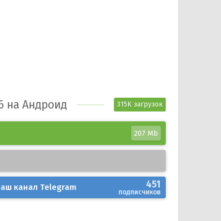
6 на Андроид
315K загрузок
207 Mb
451
аш канал
Telegram
подписчиков