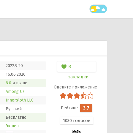
2022.9.20
В
16.06.2026
закладки
6.0
и выше
Among Us
Innersloth LLC
3.7
Русский
Бесплатно
1030
голосов
Экшен