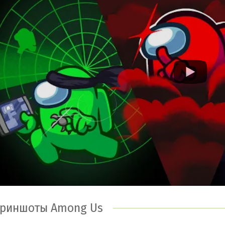
новные особенности Among Us для Android:
ногопользовательская игра, в которую можно играть в к
риятная оригинальная анимация персонажей;
никальная атмосфера космического корабля;
лучайные миссии, для разнообразия геймплея;
озможность играть как за предателя, так и за астронавта
риншоты Among Us