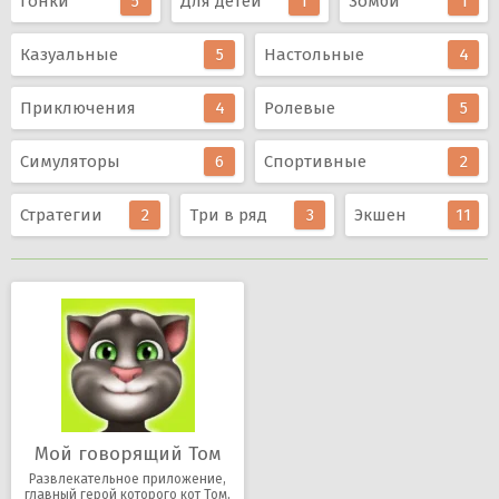
Гонки
5
Для детей
1
Зомби
1
Казуальные
5
Настольные
4
Приключения
4
Ролевые
5
Симуляторы
6
Спортивные
2
Стратегии
2
Три в ряд
3
Экшен
11
Мой говорящий Том
Развлекательное приложение,
главный герой которого кот Том,