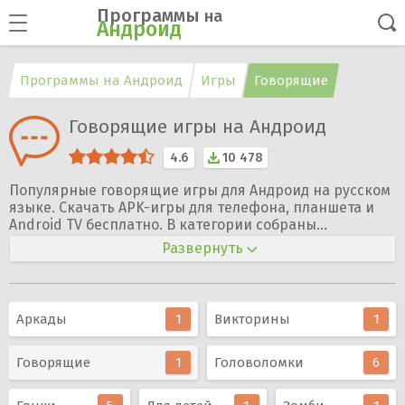
Программы
на
Андроид
Программы на Андроид
Игры
Говорящие
Говорящие игры на Андроид
4.6
10 478
Популярные говорящие игры для Андроид на русском
языке. Скачать APK-игры для телефона, планшета и
Android TV бесплатно. В категории собраны
развлечения с персонажами, питомцами и героями,
Развернуть
которые повторяют фразы, реагируют на действия,
танцуют и поют.
Аркады
1
Викторины
1
Говорящие
1
Головоломки
6