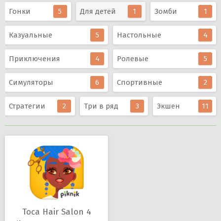
Гонки
5
Для детей
1
Зомби
1
Казуальные
5
Настольные
4
Приключения
4
Ролевые
5
Симуляторы
6
Спортивные
2
Стратегии
2
Три в ряд
3
Экшен
11
Toca Hair Salon 4