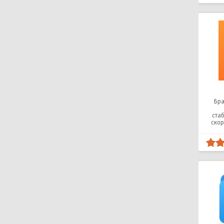
Бра
ста
скор
вст