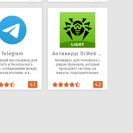
Telegram
Антивирус Dr.Web Light
рный мессенджер для
Антивирус для телефона с
рого и безопасного
рядом проверок, который
 сообщениями между
проверяет систему на
льзователями, и в
вирусы, подозрительные
овых конференциях.
файлы отправляет в
карантин.
4.1
4.2