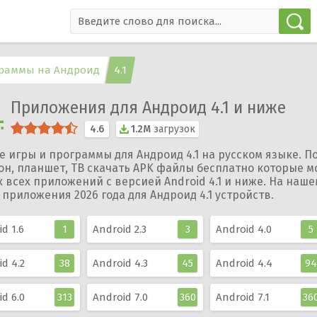
раммы на Андроид
4.1
Приложения для Андроид 4.1 и ниже
4.6
1.2M
загрузок
 игры и программы для Андроид 4.1 на русском языке. П
он, планшет, ТВ скачать APK файлы бесплатно которые м
 всех приложений с версией Android 4.1 и ниже. На наше
приложения 2026 года для Андроид 4.1 устройств.
d 1.6
1
Android 2.3
3
Android 4.0
5
d 4.2
38
Android 4.3
45
Android 4.4
94
d 6.0
313
Android 7.0
360
Android 7.1
36