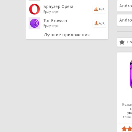
Androi
Браузер Opera
49K
Браузеры
Andro
Tor Browser
45K
Браузеры
Лучшие приложения
По
Коман
с
ув
сраж
о