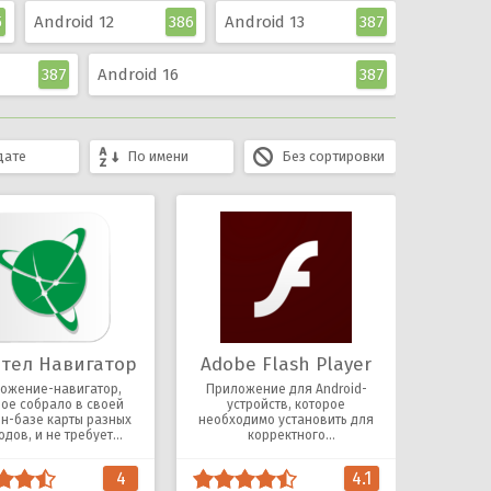
5
Android 12
386
Android 13
387
387
Android 16
387
дате
По имени
Без сортировки
тел Навигатор
Adobe Flash Player
ожение-навигатор,
Приложение для Android-
рое собрало в своей
устройств, которое
н-базе карты разных
необходимо установить для
одов, и не требует
корректного
ючения к Интернету.
воспроизведения видео в
любом браузере.
4
4.1