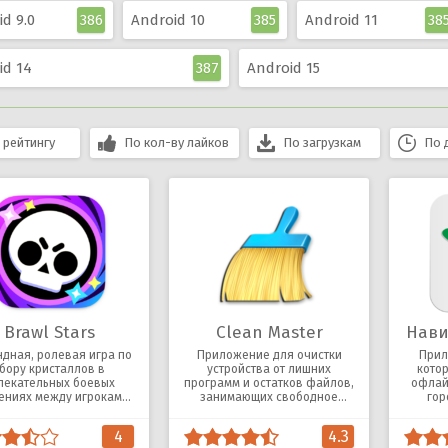
d 9.0
386
Android 10
385
Android 11
38
id 14
387
Android 15
 рейтингу
По кол-ву лайков
По загрузкам
По 
Brawl Stars
Clean Master
Нави
дная, ролевая игра по
Приложение для очистки
Прил
бору кристаллов в
устройства от лишних
кото
лекательных боевых
программ и остатков файлов,
офлай
ениях между игроками
занимающих свободное
гор
нлайн и оффлайн.
место, и тормозящих работу.
подкл
4
4.3