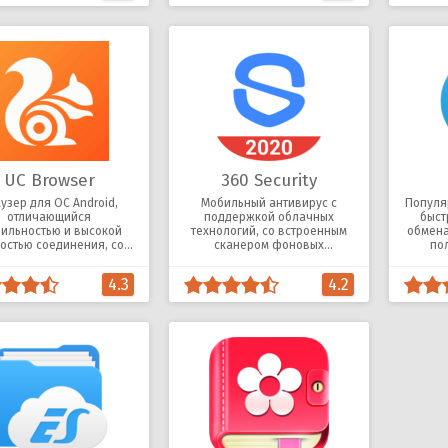
UC Browser
360 Security
узер для ОС Android,
Мобильный антивирус с
Популя
отличающийся
поддержкой облачных
быст
бильностью и высокой
технологий, со встроенным
обмена
остью соединения, со
сканером фоновых
по
роенным менеджером
приложений и сборщиком
масс
загрузок.
мусора.
4.3
4.2