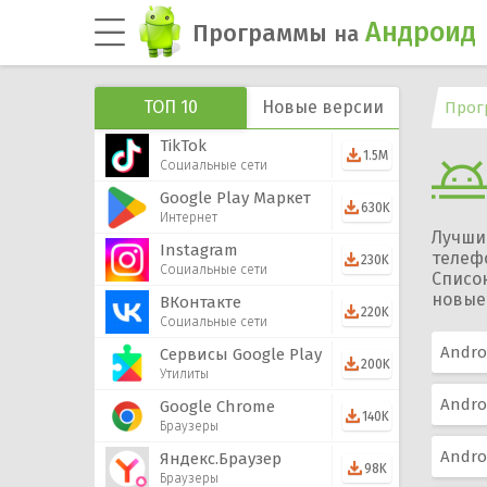
Андроид
Программы
на
ТОП 10
Новые версии
Прог
TikTok
1.5M
Социальные сети
Google Play Маркет
630K
Интернет
Лучшие
Instagram
телеф
230K
Социальные сети
Список
новые 
ВКонтакте
220K
Социальные сети
Androi
Сервисы Google Play
200K
Утилиты
Androi
Google Chrome
140K
Браузеры
Androi
Яндекс.Браузер
98K
Браузеры