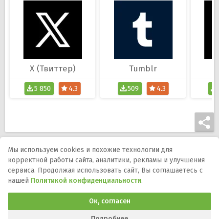
X (Твиттер)
Tumblr
5 850
4.3
509
4.3
Мы используем cookies и похожие технологии для
корректной работы сайта, аналитики, рекламы и улучшения
Мы в соцсетях:
сервиса. Продолжая использовать сайт, Вы соглашаетесь с
нашей
Политикой конфиденциальности
.
DMCA
Правообладателям
Политика
конфиденциальности
Обратная связь
Ок, согласен
Программы и игры для телефона, планшета и ТВ на Андроид.
APK-файлы, описания, версии, обновления и загрузка.
Подробнее