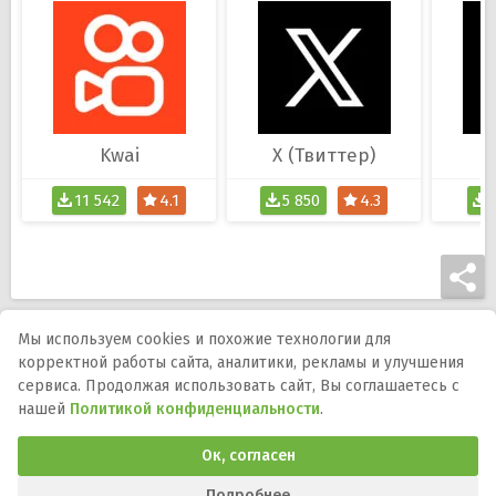
Kwai
X (Твиттер)
11 542
4.1
5 850
4.3
Мы используем cookies и похожие технологии для
корректной работы сайта, аналитики, рекламы и улучшения
Мы в соцсетях:
сервиса. Продолжая использовать сайт, Вы соглашаетесь с
нашей
Политикой конфиденциальности
.
DMCA
Правообладателям
Политика
конфиденциальности
Обратная связь
Ок, согласен
Программы и игры для телефона, планшета и ТВ на Андроид.
APK-файлы, описания, версии, обновления и загрузка.
Подробнее