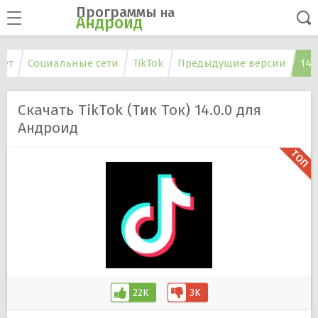
Программы
на
Андроид
нет
Социальные сети
TikTok
Предыдущие версии
14.
Скачать TikTok (Тик Ток) 14.0.0 для
Андроид
22K
3K