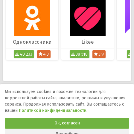
Одноклассники
Likee
40 233
4.3
38 518
3.9
Мы используем cookies и похожие технологии для
корректной работы сайта, аналитики, рекламы и улучшения
Мы в соцсетях:
сервиса. Продолжая использовать сайт, Вы соглашаетесь с
нашей
Политикой конфиденциальности
.
DMCA
Правообладателям
Политика
конфиденциальности
Обратная связь
Ок, согласен
Программы и игры для телефона, планшета и ТВ на Андроид.
APK-файлы, описания, версии, обновления и загрузка.
Подробнее