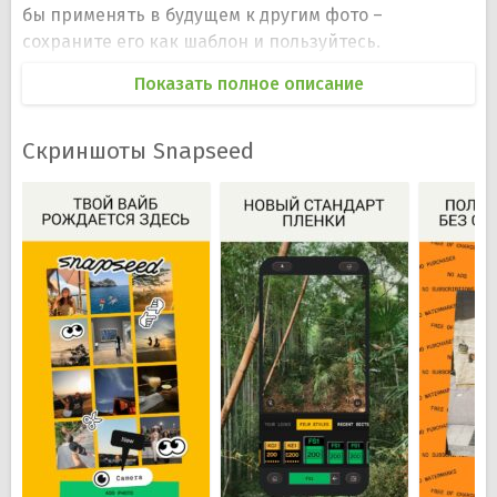
бы применять в будущем к другим фото –
сохраните его как шаблон и пользуйтесь.
В арсенале Snapseed достаточно инструментов,
Показать полное описание
чтобы открыть широкий спектр возможностей в
обработке изображений. Здесь Вы найдете
Скриншоты Snapseed
точечную коррекцию, кисти, структуры,
перспективу и другие эффекты. Возможности
приложения настолько обширны, что Вы можете
убирать любой объект с фотографии и никто даже
не заметит. Интерфейс приложения продуман так,
что все инструменты на виду и не занимают много
места, чтобы пользователю была хорошо видна
обрабатываемая фотография. Snapseed работает
как с JPG-файлами, так и с DNG расширениями. Вы
можете применять к изображению автоматическую
или ручную коррекцию экспозиции и цвета,
повысить контурную резкость, кадрировать
снимки, поворачивать на 90 градусов или