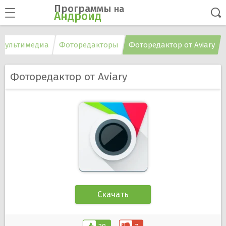
Программы
на
Андроид
Мультимедиа
Фоторедакторы
Фоторедактор от Aviary
Фоторедактор от Aviary
Скачать