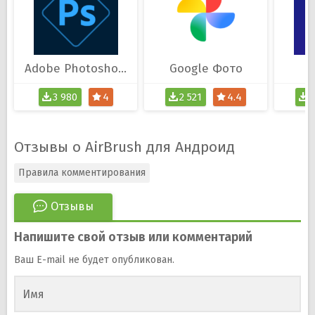
Adobe Photoshop Express
Google Фото
3 980
4
2 521
4.4
2
Отзывы о AirBrush для Андроид
Правила комментирования
Отзывы
Напишите свой отзыв или комментарий
Ваш E-mail не будет опубликован.
Имя