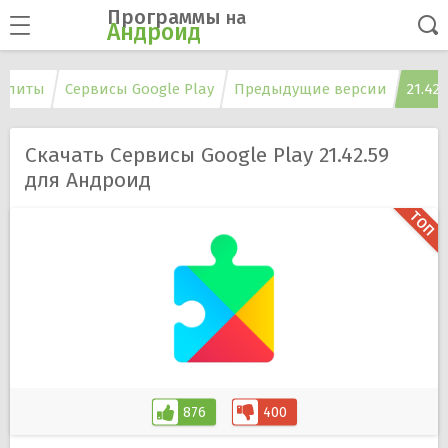
Программы
на
Андроид
илиты
Сервисы Google Play
Предыдущие версии
21.42.
Скачать Сервисы Google Play 21.42.59
для Андроид
876
400