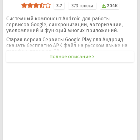
3.7
373
голоса
204K
Системный компонент Android для работы
сервисов Google, синхронизации, авторизации,
уведомлений и функций многих приложений.
Старая версия Сервисы Google Play для Андроид
скачать бесплатно APK файл на русском языке на
телефон, планшет, ТВ.
Полное описание