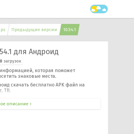
aps
Предыдущие версии
10.54.1
.54.1 для Андроид
78
загрузок
 информацией, которая поможет
осетить знаковые места.
роид скачать бесплатно APK файл на
, ТВ.
ое описание