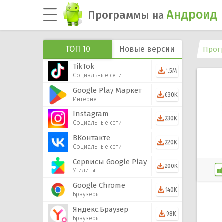
Андроид
Программы
на
ТОП 10
Новые версии
Прог
TikTok
1.5M
Социальные сети
Google Play Маркет
630K
Интернет
Instagram
230K
Социальные сети
ВКонтакте
220K
Социальные сети
Сервисы Google Play
200K
Утилиты
Google Chrome
140K
Браузеры
Яндекс.Браузер
98K
Браузеры