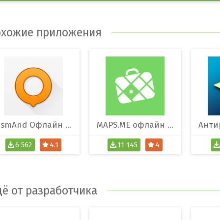
хожие приложения
OsmAnd Офлайн Карты
MAPS.ME офлайн карты
6 562
4.1
11 145
4
ё от разработчика