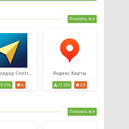
Показать все
Антирадар ContraCam
Яндекс Карты
9 374
4
11 229
3.9
Показать все