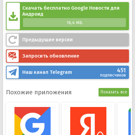
Ссылки на первоисточники в некоторых статьях;
Возможность оформить подписку на газеты и
Скачать бесплатно Google Новости для
Андроид
журналы через Google;
Ежедневно обновляющаяся лента.
16,4 Mb
Предыдущие версии
Запросить обновление
451
Наш канал
Telegram
подписчиков
Похожие приложения
Показать все