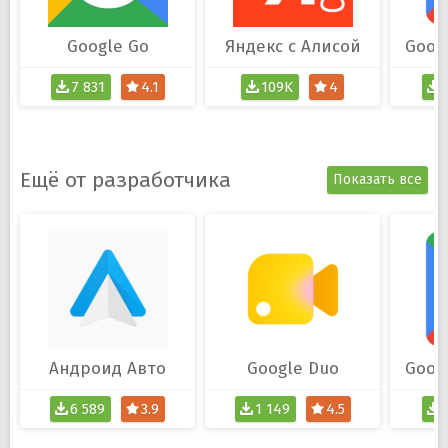
Google Go
Яндекс с Алисой
7 831
4.1
109K
4
Ещё от разработчика
Показать все
Андроид Авто
Google Duo
6 589
3.9
1 149
4.5