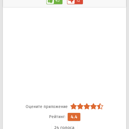
45
12
4.4
24
голоса