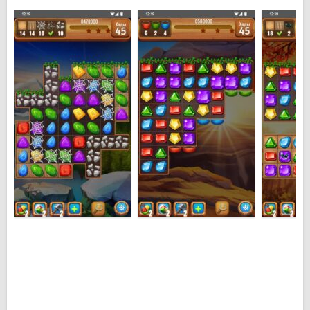
дисплею.
Основные особенности Самоцветы или
кристаллы для Android:
Множество разноцветных кристаллов и
самоцветов разных форм;
Размер кристаллов достаточно крупный, чтобы их
было хорошо видно на дисплее;
Большое количество уровней разной сложности;
Возможность пропускать некоторые уровни, если
Вы не можете их пройти;
Красивое музыкальное сопровождение.