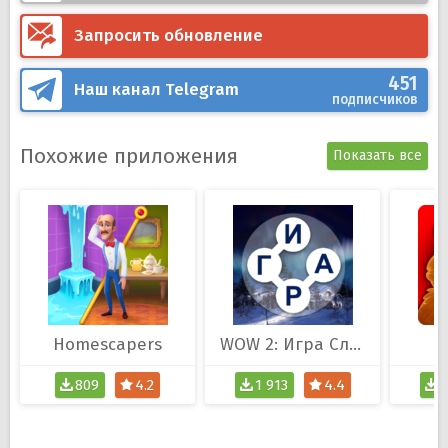
Запросить обновление
451
Наш канал
Telegram
подписчиков
Похожие приложения
Показать все
Homescapers
WOW 2: Игра Слов
T
809
4.2
1 913
4.4
1