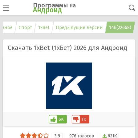
Программы
на
Андроид
азное
Спорт
1xBet
Предыдущие версии
146(22668)
Скачать 1xBet (1хБет) 2026 для Андроид
6K
1K
3.9
976
голосов
621K