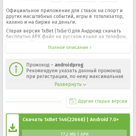
Официальное приложение для ставок на спорт и
других масштабных событий, игры в тотализатор,
казино и на бирже на деньги.
Старая версия 1xBet (1хБет) для Андроид скачать
бесплатно APK файл на русском языке на телефон,
планшет, ТВ.
Полное описание
Промокод –
androidprog
Рекомендуем указать данный промокод
при регистрации, по нему максимальная
сумма бонуса на первый депозит для
Развернуть
игроков будет повышена на 30%.
Для установки
.apk
файла
1xBet
необходимо в настройках Android-
Другие старые версии
устройства дать разрешение на
установку приложений из неизвестных
источников.
Скачать 1xBet 146(22668) | Android 7.0+
77,2 Mb | APK