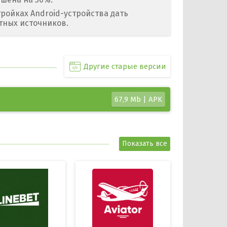
ройках Android-устройства дать
тных источников.
Другие старые версии
67,9 Mb | APK
Показать все