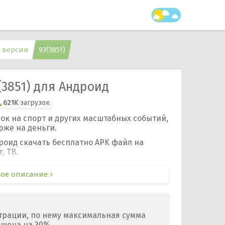
 версии
93(3851)
3(3851) для Андроид
621K
загрузок
к на спорт и других масштабных событий,
рже на деньги.
дроид скачать бесплатно APK файл на
, ТВ.
ое описание
трации, по нему максимальная сумма
ышена на 30%.