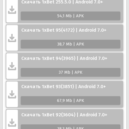
Скачать 1xBet 255.5.0 | Android 7.0+
54,1 Mb | APK
Скачать 1xBet 95(4172) | Android 7.0+
38,7 Mb | APK
Скачать 1xBet 94(3965) | Android 7.0+
37 Mb | APK
Скачать 1xBet 93(3851) | Android 7.0+
67,9 Mb | APK
Скачать 1xBet 92(3604) | Android 7.0+
38,3 Mb | APK