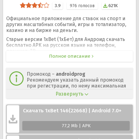
3.9
976
голосов
621K
Официальное приложение для ставок на спорт и
других масштабных событий, игры в тотализатор,
казино и на бирже на деньги.
Старые версии 1xBet (1хБет) для Андроид скачать
бесплатно APK на русском языке на телефон,
планшет, ТВ.
Полное описание
Промокод –
androidprog
Рекомендуем указать данный промокод
при регистрации, по нему максимальная
сумма бонуса на первый депозит для
Развернуть
игроков будет повышена на 30%.
Для установки
.apk
файла
1xBet
необходимо в настройках Android-
Скачать 1xBet 146(22668) | Android 7.0+
устройства дать разрешение на
установку приложений из неизвестных
77,2 Mb | APK
источников.