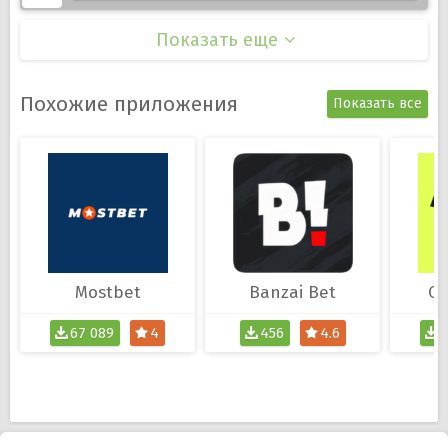
Показать еще
Похожие приложения
Показать все
Mostbet
Banzai Bet
On
67 089
4
456
4.6
1