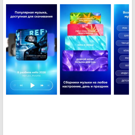
Команда сайта Zaycev.Net рассортировала и
структурировала содержимое своей
медиабиблиотеки по жанрам и тематическим
категориям, а также создала отдельные коллекции
музыкальных треков. Таким образом, если Вам в
голову засела назойливая мелодия из, например,
рекламы – обратитесь к приложению Зайцев.нет
на Андроид. Тут Вы найдете коллекции саундтреков
из реклам, игр, фильмов.
Помимо самой музыки, на сайте можно найти
тексты песен, новости о звездах, информацию о
каждом исполнителе или авторе. Если Вам станет
скучно, можно посетить форум сайта. Приложение
не занимает много места на телефоне, а также не
дает большой нагрузки на ресурсы устройства.
Приложение
Зайцев Нет на Андроид скачать
можно
бесплатно и без регистрации с нашего сайта.