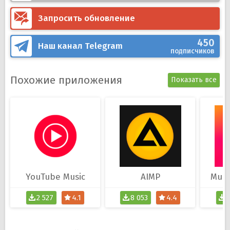
Запросить обновление
450
Наш канал
Telegram
подписчиков
Похожие приложения
Показать все
YouTube Music
AIMP
Musi
2 527
4.1
8 053
4.4
3