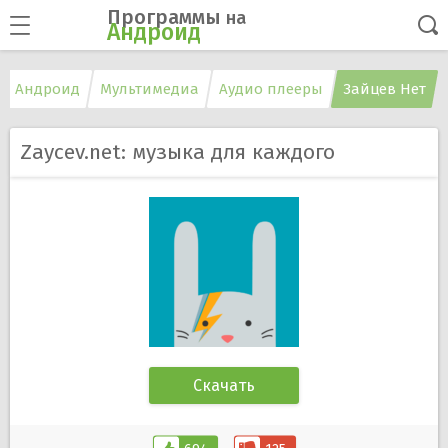
Программы
на
Андроид
а Андроид
Мультимедиа
Аудио плееры
Зайцев Нет
Zaycev.net: музыка для каждого
Скачать