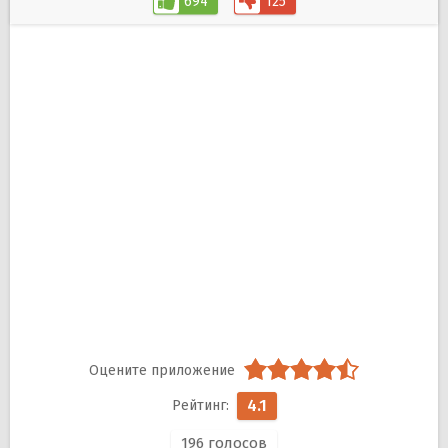
694
125
4.1
196
голосов