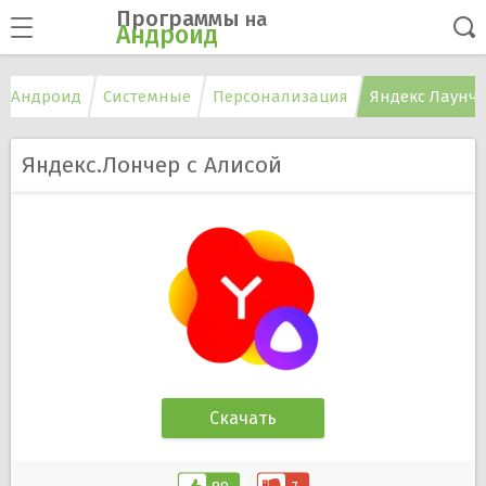
Программы
на
Андроид
а Андроид
Системные
Персонализация
Яндекс Лаунч
Яндекс.Лончер с Алисой
Скачать