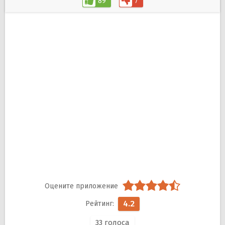
89
7
4.2
33
голоса