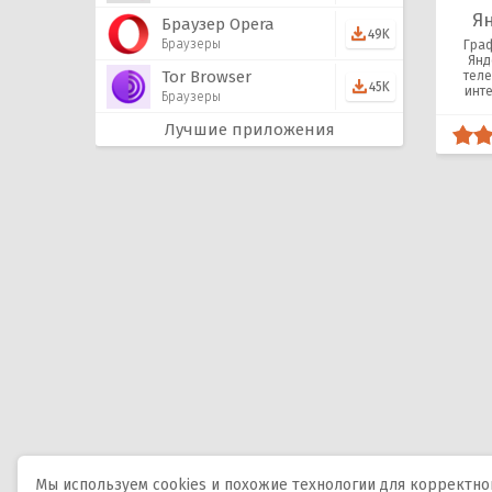
Я
Браузер Opera
49K
Браузеры
Гра
Янд
Tor Browser
теле
45K
инт
Браузеры
под 
Лучшие приложения
Мы используем cookies и похожие технологии для корректной