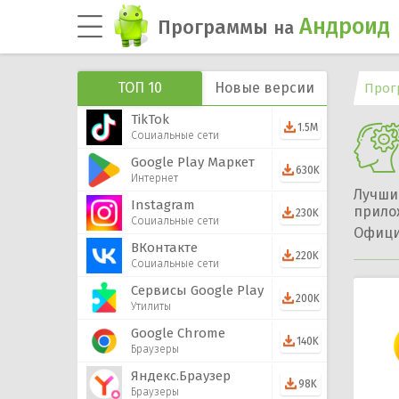
Андроид
Программы
на
ТОП 10
Новые версии
Прог
TikTok
1.5M
Социальные сети
Google Play Маркет
630K
Интернет
Лучшие
Instagram
прилож
230K
Социальные сети
Офици
ВКонтакте
220K
Социальные сети
Сервисы Google Play
200K
Утилиты
Google Chrome
140K
Браузеры
Яндекс.Браузер
98K
Браузеры