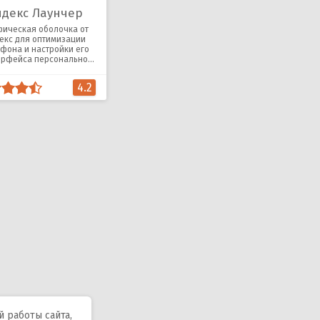
ндекс Лаунчер
фическая оболочка от
екс для оптимизации
фона и настройки его
ерфейса персонально
каждого пользователя.
4.2
 работы сайта,