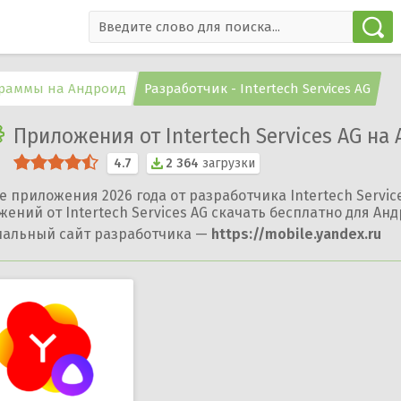
раммы на Андроид
Разработчик - Intertech Services AG
Приложения от Intertech Services AG на
4.7
2 364
загрузки
 приложения 2026 года от разработчика Intertech Servic
ений от Intertech Services AG скачать бесплатно для Ан
альный сайт разработчика —
https://mobile.yandex.ru