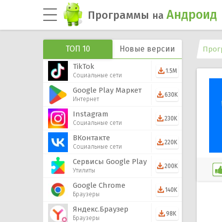
Андроид
Программы
на
ТОП 10
Новые версии
Прог
TikTok
1.5M
Социальные сети
Google Play Маркет
630K
Интернет
Instagram
230K
Социальные сети
ВКонтакте
220K
Социальные сети
Сервисы Google Play
200K
Утилиты
Google Chrome
140K
Браузеры
Яндекс.Браузер
98K
Браузеры