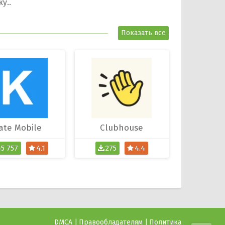
Показать все
ate Mobile
Clubhouse
45 757
4.1
275
4.4
DMCA
Правообладателям
Политика