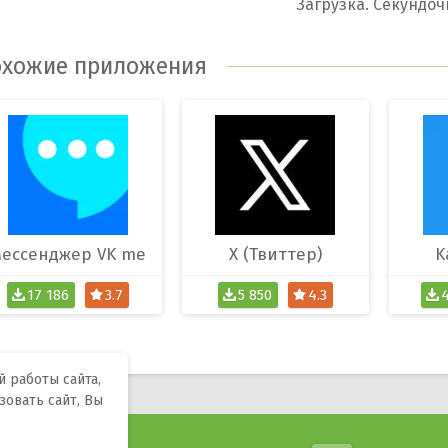
хожие приложения
ессенджер VK me
X (Твиттер)
K
17 186
3.7
5 850
4.3
 работы сайта,
зовать сайт, Вы