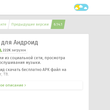
акте
Предыдущие версии
6.14.1
1 для Андроид
222K
загрузок
и из социальной сети, просмотра
рослушивания музыки.
ид скачать бесплатно APK файл на
, ТВ.
ое описание