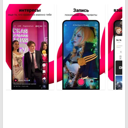
профиль. Если у Вас есть готовые видеоролики из
архива телефона, их тоже можно загрузить в
профиль. Поработайте с видео – в приложении
можно обрезать нежелательные кадры. К готовому
ролику можно применить следующие спецэффекты
– смесь черно-белых и цветных кадров, размытые
линии, негатив, испорченный телевизор и т.д. Если
Вы новичок и первый раз пользуетесь
приложением Likee (LIKE) на Андроид, то следует
пройти обучение. Для этого просмотрите
пошаговую инструкцию.
В приложении существует предварительный
просмотр, с помощью которого можно оценить
конечный результат. Если он Вас устраивает, то
можно добавить кадр на обложку и подходящий
хештег. Готовый видеоролик можно отправить
друзьям через
Twitter
,
Facebook
,
Instagram
,
ВКонтакте
и другие социальные сети. Кроме