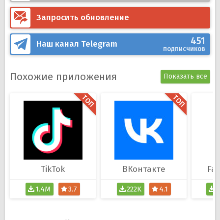
Запросить обновление
451
Наш канал
Telegram
подписчиков
Похожие приложения
Показать все
TikTok
ВКонтакте
Fac
1.4M
3.7
222K
4.1
2