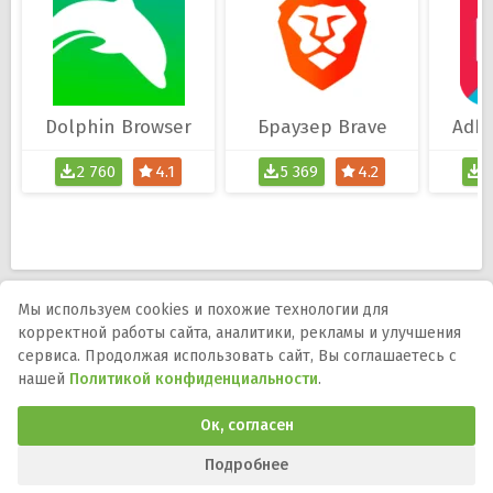
Dolphin Browser
Браузер Brave
Adbl
2 760
4.1
5 369
4.2
1
Мы используем cookies и похожие технологии для
корректной работы сайта, аналитики, рекламы и улучшения
Мы в соцсетях:
сервиса. Продолжая использовать сайт, Вы соглашаетесь с
нашей
Политикой конфиденциальности
.
DMCA
Правообладателям
Политика
конфиденциальности
Обратная связь
Ок, согласен
Программы и игры для телефона, планшета и ТВ на Андроид.
APK-файлы, описания, версии, обновления и загрузка.
Подробнее
© 2015-2026 ApkProgs.com