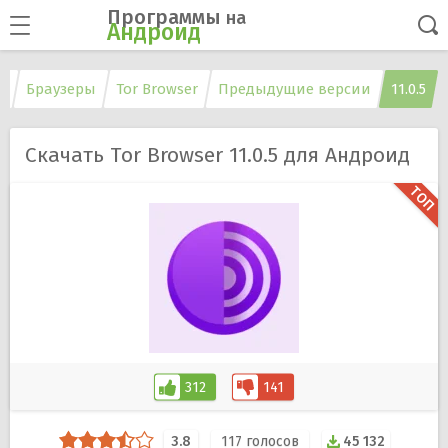
Программы
на
Андроид
т
Браузеры
Tor Browser
Предыдущие версии
11.0.5
Скачать Tor Browser 11.0.5 для Андроид
312
141
3.8
117
голосов
45 132