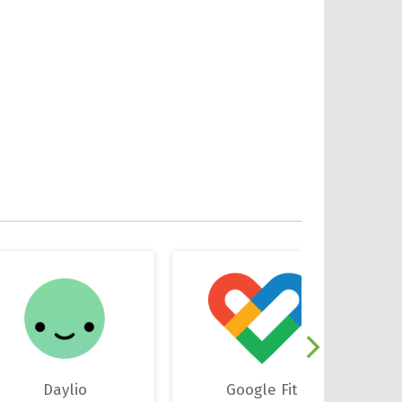
Daylio
Google Fit
G