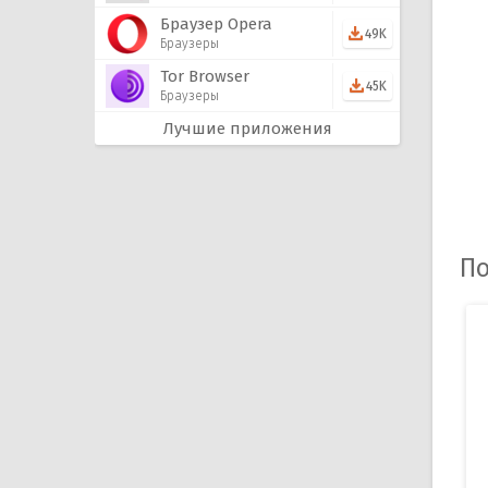
Браузер Opera
49K
Браузеры
Tor Browser
45K
Браузеры
Лучшие приложения
По