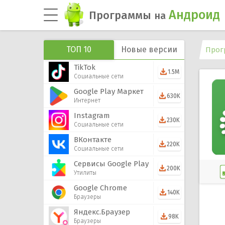
Андроид
Программы
на
ТОП 10
Новые версии
Прог
TikTok
1.5M
Социальные сети
Google Play Маркет
630K
Интернет
Instagram
230K
Социальные сети
ВКонтакте
220K
Социальные сети
Сервисы Google Play
200K
Утилиты
Google Chrome
140K
Браузеры
Яндекс.Браузер
98K
Браузеры