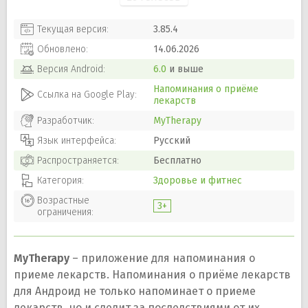
Текущая версия:
3.85.4
Обновлено:
14.06.2026
Версия
Android
:
6.0
и выше
Напоминания о приёме
Ссылка на Google Play:
лекарств
Разработчик:
MyTherapy
Язык интерфейса:
Русский
Распространяется:
Бесплатно
Категория:
Здоровье и фитнес
Возрастные
3+
ограничения:
MyTherapy
– приложение для напоминания о
приеме лекарств. Напоминания о приёме лекарств
для Андроид не только напоминает о приеме
лекарств, но и следит за последствиями от их