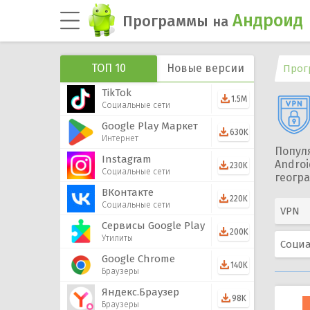
Андроид
Программы
на
ТОП 10
Новые версии
Прог
TikTok
1.5M
Социальные сети
Google Play Маркет
630K
Интернет
Попул
Instagram
Androi
230K
Социальные сети
геогра
ВКонтакте
220K
Социальные сети
VPN
Сервисы Google Play
200K
Утилиты
Социа
Google Chrome
140K
Браузеры
Яндекс.Браузер
98K
Браузеры