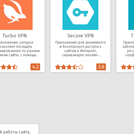
Turbo VPN
Secure VPN
T
иложение, которое
Приложение для анонимного
Прило
озволяет посещать
и безопасного доступа к
забло
кированные по разным
сайтам в Интернет,
рес
инам сайты, с помощью
скрывающее онлайн-
серф
смены IP-адреса.
активность пользователя в
сети.
4.2
3.6
 работы сайта,