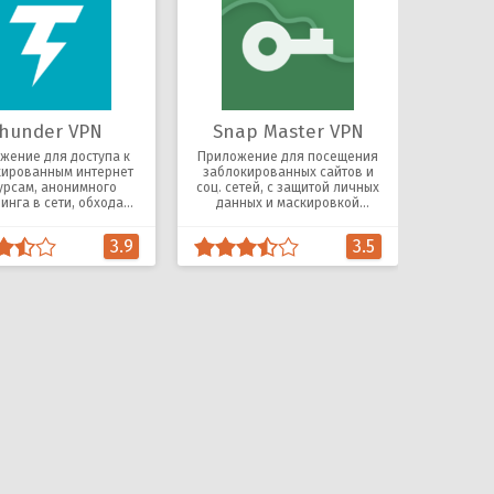
hunder VPN
Snap Master VPN
жение для доступа к
Приложение для посещения
кированным интернет
заблокированных сайтов и
урсам, анонимного
соц. сетей, с защитой личных
инга в сети, обхода
данных и маскировкой
географических
интернет-активности.
ограничений.
3.9
3.5