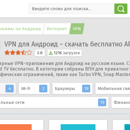
раммы на Андроид
Интернет
VPN
VPN для Андроид – скачать бесплатно A
3.8
121K
загрузок
ярные VPN-приложения для Андроид на русском языке. С
d TV бесплатно. В категории собраны ВПН для приватнос
фических ограничений, такие как Turbo VPN, Snap Master
4
Wi-Fi
2
Браузеры
18
Мобильная свя
льные сети
19
Финан