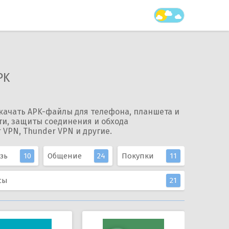
PK
качать APK-файлы для телефона, планшета и
ти, защиты соединения и обхода
 VPN, Thunder VPN и другие.
зь
10
Общение
24
Покупки
11
сы
21