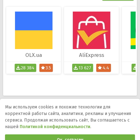
OLX.ua
AliExpress
28 384
3.5
13 627
4.4
1
Мы используем cookies и похожие технологии для
корректной работы сайта, аналитики, рекламы и улучшения
Мы в соцсетях:
сервиса. Продолжая использовать сайт, Вы соглашаетесь с
нашей
Политикой конфиденциальности
.
DMCA
Правообладателям
Политика
конфиденциальности
Обратная связь
Ок, согласен