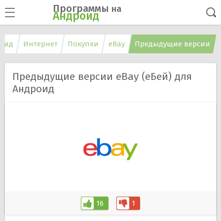
Программы
на
Андроид
оид
Интернет
Покупки
eBay
Предыдущие версии
Предыдущие версии eBay (еБей) для
Андроид
16
1