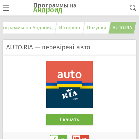
Программы
на
Андроид
рограммы на Андроид
Интернет
Покупки
AUTO.RIA
AUTO.RIA — перевірені авто
Скачать