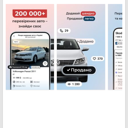
заинтересовал, можете добавить его в свой
Блокнот и просматривать все изменения цен на
него с любого устройства. В AUTO.RIA есть
возможность поддерживать прямую связь с
продавцом. Вы можете писать сообщения,
созваниваться и использовать видеозвонки.
Используя видеозвонок Вы можете осмотреть
автомобиль, даже если он находится в другом
городе, не выходя из дома.
Чтобы стать частью сообщества, достаточно
скачать AUTO.RIA на свой Андроид телефон или
планшет. Здесь Вы можете приобрести не только
легковые автомобили, но и мотоциклы, а также
агротехнику. Вы можете размещать объявления о
продаже, редактировать их, обновлять дату
публикации, чтобы поднять его выше в перечне
похожих объявлений. Все что происходит на
странице Вашего объявления – просмотры,