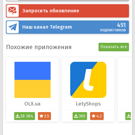
звонок или видеозвонок;
Запросить обновление
Интерфейс на русском или украинском языках.
451
Наш канал
Telegram
подписчиков
Похожие приложения
Показать все
OLX.ua
LetyShops
28 384
3.5
365
4.2
9