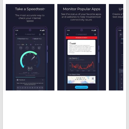
от Ookla на свой телефон.
Основные особенности Speedtest.net
для Android:
Проверка скорости соединения 2G, 3G, 4G и 5G;
Wi-Fi анализатор покажет кто подключен к вашей
сети;
Информация о задержке соединения;
Информация о скорости передачи и приема
данных;
Контроль за потреблением мобильного трафика;
Автоматическое сохранение информации для
сравнения.