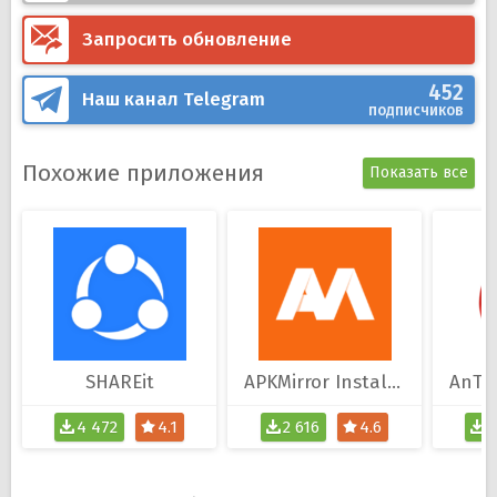
Запросить обновление
452
Наш канал
Telegram
подписчиков
Похожие приложения
Показать все
SHAREit
APKMirror Installer
4 472
4.1
2 616
4.6
5