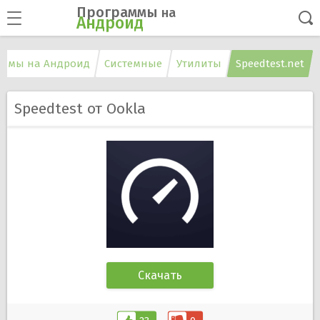
Программы
на
Андроид
ммы на Андроид
Системные
Утилиты
Speedtest.net
Speedtest от Ookla
Скачать