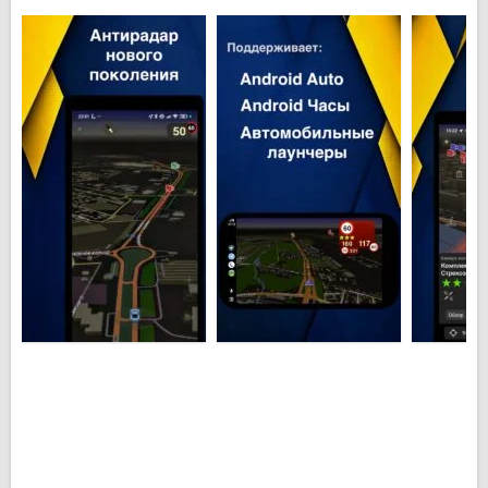
режиме, совместим с приложениями-
навигаторами, доступны оффлайн карты в 2D и 3D,
для стран Постсоветского пространства. Вы также
можете записывать все свои поездки, делать метки
на карте, создавать целые коллекции меток и
планов поездок, группировать их по папкам и
конвертировать в другие форматы. Антирадар
ContraCam можно использовать в качестве
спидометра – он показывает превышения скорости
на тех участках, где установлены скоростные
ограничения и уведомляет о дорожных знаках.
Основные особенности Антирадар
ContraCam для Android:
Возможность работать без подключения к
Интернет;
Предупреждает о приближении радаров, пунктов