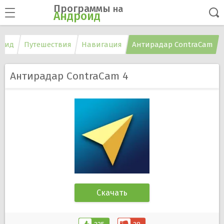
Программы
на
Андроид
роид
Путешествия
Навигация
Антирадар ContraCam
Антирадар ContraCam 4
Скачать