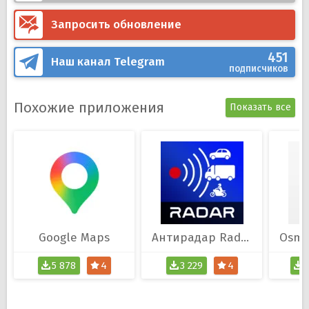
Запросить обновление
451
Наш канал
Telegram
подписчиков
Похожие приложения
Показать все
Google Maps
Антирадар Radarbot
5 878
4
3 229
4
6